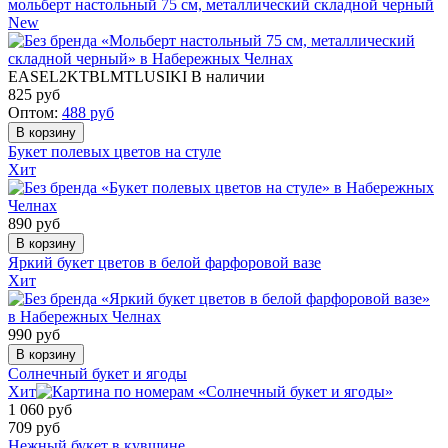
мольберт настольный 75 см, металлический складной черный
New
EASEL2KTBLMTLUSIKI
В наличии
825
руб
Оптом:
488
руб
Букет полевых цветов на стуле
Хит
890
руб
Яркий букет цветов в белой фарфоровой вазе
Хит
990
руб
Солнечный букет и ягоды
Хит
1 060
руб
709
руб
Нежный букет в кувшине