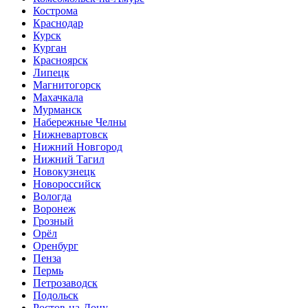
Кострома
Краснодар
Курск
Курган
Красноярск
Липецк
Магнитогорск
Махачкала
Мурманск
Набережные Челны
Нижневартовск
Нижний Новгород
Нижний Тагил
Новокузнецк
Новороссийск
Вологда
Воронеж
Грозный
Орёл
Оренбург
Пенза
Пермь
Петрозаводск
Подольск
Ростов-на-Дону