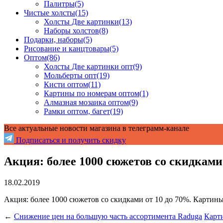
Палитры
(5)
Чистые холсты
(15)
Холсты Две картинки
(13)
Наборы холстов
(8)
Подарки, наборы
(5)
Рисование и канцтовары
(5)
Оптом
(86)
Холсты Две картинки опт
(9)
Мольберты опт
(19)
Кисти оптом
(11)
Картины по номерам оптом
(1)
Алмазная мозаика оптом
(9)
Рамки оптом, багет
(19)
Все актуальные новости магазина в телеграмм-канале
Подписаться и получить скидку
Акция: более 1000 сюжетов со скидками 
18.02.2019
Акция: более 1000 сюжетов со скидками от 10 до 70%. Картины,
←
Снижение цен на большую часть ассортимента Raduga
Карти