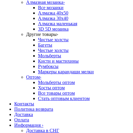
Алмазная мозаика
›
Все мозаики
Алмазка 40х50
Алмазка 30х40
Алмазка маленькая
3D 5D мозаика
Другие товары
›
Чистые холсты
Багеты
Чистые холсты
Мольберты
Кисти и мастихины
Румбоксы
Маркеры карандаши мелки
Оптом
›
Мольберты оптом
Хосты оптом
Все товары оптом
Стать оптовым клиентом
Контакты
Политика возврата
Доставка
Оплата
Информация
›
Доставка в СНГ