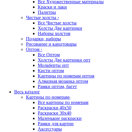
Все Художественные материалы
Краски и лаки
Палитры
Чистые холсты
›
Все Чистые холсты
Холсты Две картинки
Наборы холстов
Подарки, наборы
Рисование и канцтовары
Оптом
›
Все Оптом
Холсты Две картинки опт
Мольберты опт
Кисти оптом
Картины по номерам оптом
Алмазная мозаика оптом
Рамки оптом, багет
Весь каталог
Картины по номерам
›
Все картины по номерам
Раскраски 40х50
Раскраски 30х40
Маленькие раскраски
Рамки для картин
Аксессуары