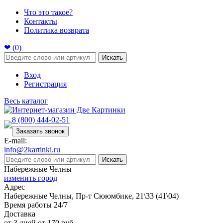
Что это такое?
Контакты
Политика возврата
❤ (
0
)
Искать
Вход
Регистрация
Весь каталог
8 (800) 444-02-51
Заказать звонок
E-mail:
info@2kartinki.ru
Искать
Набережные Челны
изменить город
Адрес
Набережные Челны, Пр-т Сююмбике, 21\33 (41\04)
Время работы 24/7
Доставка
от 3 дней от 170 руб