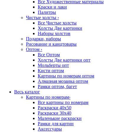
Все Художественные материалы
Краски и лаки
Палитры
Чистые холсты
›
Все Чистые холсты
Холсты Две картинки
Наборы холстов
Подарки, наборы
Рисование и канцтовары
Оптом
›
Все Оптом
Холсты Две картинки опт
Мольберты опт
Кисти оптом
Картины по номерам оптом
Алмазная мозаика оптом
Рамки оптом, багет
Весь каталог
Картины по номерам
›
Все картины по номерам
Раскраски 40х50
Раскраски 30х40
Маленькие раскраски
Рамки для картин
Аксессуары