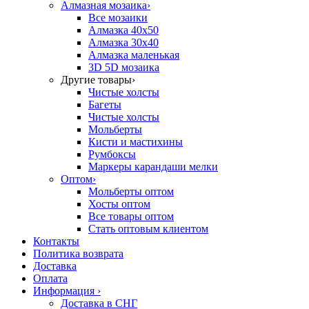
Алмазная мозаика
›
Все мозаики
Алмазка 40х50
Алмазка 30х40
Алмазка маленькая
3D 5D мозаика
Другие товары
›
Чистые холсты
Багеты
Чистые холсты
Мольберты
Кисти и мастихины
Румбоксы
Маркеры карандаши мелки
Оптом
›
Мольберты оптом
Хосты оптом
Все товары оптом
Стать оптовым клиентом
Контакты
Политика возврата
Доставка
Оплата
Информация
›
Доставка в СНГ