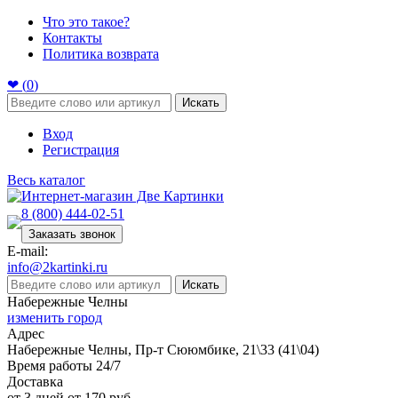
Что это такое?
Контакты
Политика возврата
❤ (
0
)
Искать
Вход
Регистрация
Весь каталог
8 (800) 444-02-51
Заказать звонок
E-mail:
info@2kartinki.ru
Искать
Набережные Челны
изменить город
Адрес
Набережные Челны, Пр-т Сююмбике, 21\33 (41\04)
Время работы 24/7
Доставка
от 3 дней от 170 руб