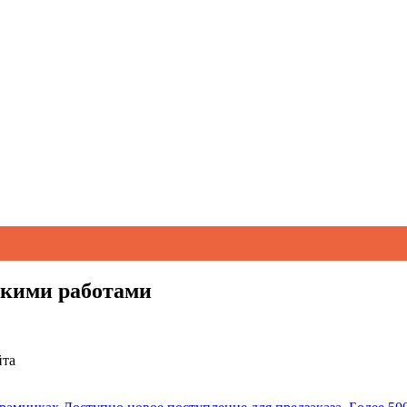
ескими работами
йта