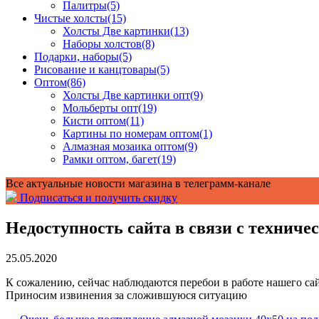
Палитры
(5)
Чистые холсты
(15)
Холсты Две картинки
(13)
Наборы холстов
(8)
Подарки, наборы
(5)
Рисование и канцтовары
(5)
Оптом
(86)
Холсты Две картинки опт
(9)
Мольберты опт
(19)
Кисти оптом
(11)
Картины по номерам оптом
(1)
Алмазная мозаика оптом
(9)
Рамки оптом, багет
(19)
Все актуальные новости магазина в телеграмм-канале
Подписаться и получить скидку
Недоступность сайта в связи с технич
25.05.2020
К сожалению, сейчас наблюдаются перебои в работе нашего са
Приносим извинения за сложившуюся ситуацию