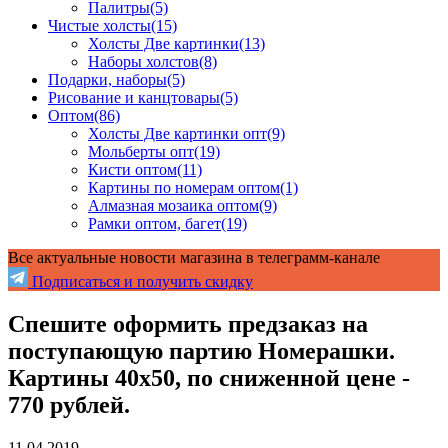
Палитры
(5)
Чистые холсты
(15)
Холсты Две картинки
(13)
Наборы холстов
(8)
Подарки, наборы
(5)
Рисование и канцтовары
(5)
Оптом
(86)
Холсты Две картинки опт
(9)
Мольберты опт
(19)
Кисти оптом
(11)
Картины по номерам оптом
(1)
Алмазная мозаика оптом
(9)
Рамки оптом, багет
(19)
Все актуальные новости магазина в телеграмм-канале
Подписаться и получить скидку
Спешите оформить предзаказ на
поступающую партию Номерашки.
Картины 40х50, по сниженной цене -
770 рублей.
11.04.2019