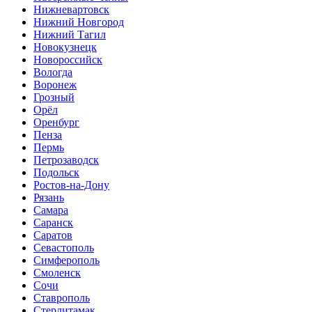
Нижневартовск
Нижний Новгород
Нижний Тагил
Новокузнецк
Новороссийск
Вологда
Воронеж
Грозный
Орёл
Оренбург
Пенза
Пермь
Петрозаводск
Подольск
Ростов-на-Дону
Рязань
Самара
Саранск
Саратов
Севастополь
Симферополь
Смоленск
Сочи
Ставрополь
Стерлитамак