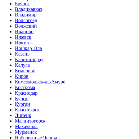
Брянск
Владикавказ
Владимир
Волгоград
Волжский
Иваново
Ижевск
Иркутск
Йошкар-Ола
Казань
Калининград
Калуга
Кемерово
Киров
Комсомольск-на-Амуре
Кострома
Краснодар
Курск
Курган
Красноярск
Липецк
Магнитогорск
Махачкала
Мурманск
Набережные Челны