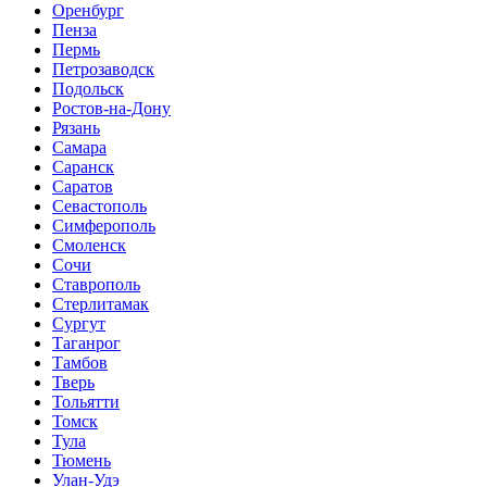
Оренбург
Пенза
Пермь
Петрозаводск
Подольск
Ростов-на-Дону
Рязань
Самара
Саранск
Саратов
Севастополь
Симферополь
Смоленск
Сочи
Ставрополь
Стерлитамак
Сургут
Таганрог
Тамбов
Тверь
Тольятти
Томск
Тула
Тюмень
Улан-Удэ