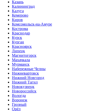
Казань
Калининград
Калуга
Кемерово
Киров
Комсомольск-на-Амуре
Кострома
Краснодар
Курск
Курган
Красноярск
Липецк
Магнитогорск
Махачкала
Мурманск
Набережные Челны
Нижневартовск
Нижний Новгород
Нижний Тагил
Новокузнецк
Новороссийск
Вологда
Воронеж
Грозный
Орёл