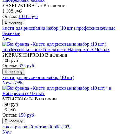
EASEL2KLIRA175
В наличии
1 108
руб
Оптом:
1 031
руб
кисти для рисования набор (10 шт.) профессиональные
бежевые
New
2KBRUSH01PRO10
В наличии
408
руб
Оптом:
373
руб
кисти для рисования набор (10 шт)
New
-75%
6971479810404
В наличии
390 руб
99
руб
Оптом:
150
руб
лак акриловый матовый olki-2032
New