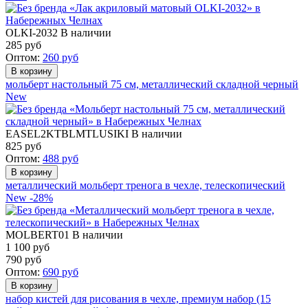
OLKI-2032
В наличии
285
руб
Оптом:
260
руб
мольберт настольный 75 см, металлический складной черный
New
EASEL2KTBLMTLUSIKI
В наличии
825
руб
Оптом:
488
руб
металлический мольберт тренога в чехле, телескопический
New
-28%
MOLBERT01
В наличии
1 100 руб
790
руб
Оптом:
690
руб
набор кистей для рисования в чехле, премиум набор (15