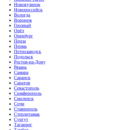
Новокузнецк
Новороссийск
Вологда
Воронеж
Грозный
Орёл
Оренбург
Пенза
Пермь
Петрозаводск
Подольск
Ростов-на-Дону
Рязань
Самара
Саранск
Саратов
Севастополь
Симферополь
Смоленск
Сочи
Ставрополь
Стерлитамак
Сургут
Таганрог
Тамбов