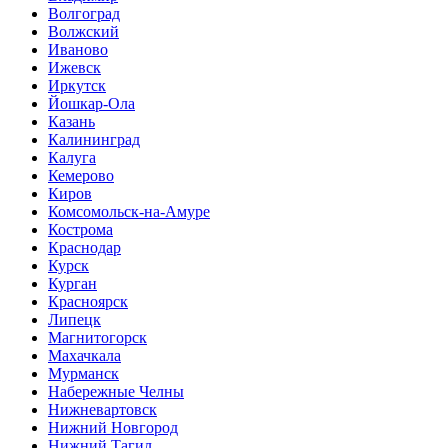
Волгоград
Волжский
Иваново
Ижевск
Иркутск
Йошкар-Ола
Казань
Калининград
Калуга
Кемерово
Киров
Комсомольск-на-Амуре
Кострома
Краснодар
Курск
Курган
Красноярск
Липецк
Магнитогорск
Махачкала
Мурманск
Набережные Челны
Нижневартовск
Нижний Новгород
Нижний Тагил