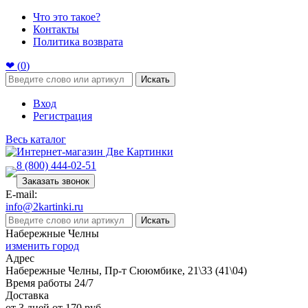
Что это такое?
Контакты
Политика возврата
❤ (
0
)
Искать
Вход
Регистрация
Весь каталог
8 (800) 444-02-51
Заказать звонок
E-mail:
info@2kartinki.ru
Искать
Набережные Челны
изменить город
Адрес
Набережные Челны, Пр-т Сююмбике, 21\33 (41\04)
Время работы 24/7
Доставка
от 3 дней от 170 руб