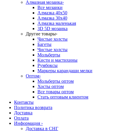
Алмазная мозаика
›
Все мозаики
Алмазка 40х50
Алмазка 30х40
Алмазка маленькая
3D 5D мозаика
Другие товары
›
Чистые холсты
Багеты
Чистые холсты
Мольберты
Кисти и мастихины
Румбоксы
Маркеры карандаши мелки
Оптом
›
Мольберты оптом
Хосты оптом
Все товары оптом
Стать оптовым клиентом
Контакты
Политика возврата
Доставка
Оплата
Информация
›
Доставка в СНГ