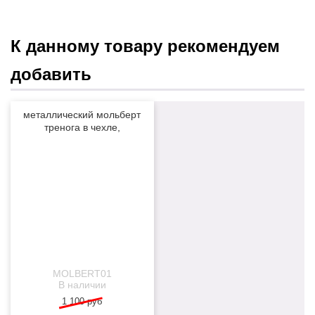
К данному товару рекомендуем
добавить
металлический мольберт
тренога в чехле,
телескопический
-28%
NEW
MOLBERT01
В наличии
1 100 руб