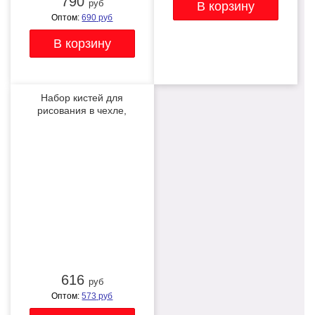
790
руб
Оптом:
690
руб
Набор кистей для
рисования в чехле,
премиум набор (15
ХИТ
нейлоновых кистей, 1
мастихин)
616
руб
Оптом:
573
руб